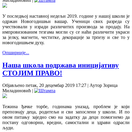
Миладиновић
|
У последњој наставној недељи 2019. године у нашој школи је
одржан Новогодишњи вашар. Ученици свих разреда су
учествовали у изради различитих производа за продају. На
импровизованим тезгама могли су се наћи различити украси
за јелку, магнети, честитке, декорације за трпезу и све то у
новогодишњем духу.
Опширније...
Наша школа подржава иницијативу
СТОЈИМ ПРАВО!
Објављено петак, 20 децембар 2019 17:27
|
Аутор Зорица
Миладиновић
|
Тежина ђачке торбе, годинама уназад, проблем је који
препознају деца, родитељи и сви запослени у школи. И по
овом питању заједно смо на задатку да деци помогнемо да
постану одговорни, вредни, самостални и здрави одрасли
људи.