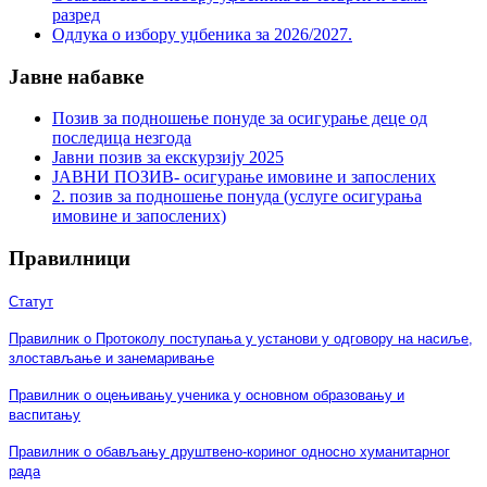
разред
Одлука о избору уџбеника за 2026/2027.
Јавне набавке
Позив за подношење понуде за осигурање деце од
последица незгода
Јавни позив за екскурзију 2025
ЈАВНИ ПОЗИВ- осигурање имовине и запослених
2. позив за подношење понуда (услуге осигурања
имовине и запослених)
Правилници
Статут
Правилник о Протоколу поступања у установи у одговору на насиље,
злостављање и занемаривање
Правилник о оцењивању ученика у основном образовању и
васпитању
Правилник о обављању друштвено-кориног односно хуманитарног
рада