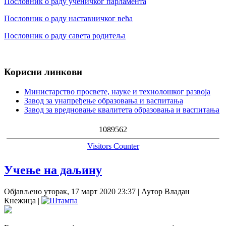
Пословник о раду ученичког парламента
Пословник о раду наставничког већа
Пословник о раду савета родитеља
Корисни линкови
Министарство просвете, науке и технолошког развоја
Завод за унапређење образовања и васпитања
Завод за вредновање квалитета образовања и васпитања
1
0
8
9
5
6
2
Visitors Counter
Учење на даљину
Објављено уторак, 17 март 2020 23:37
|
Аутор Владан
Кнежица
|