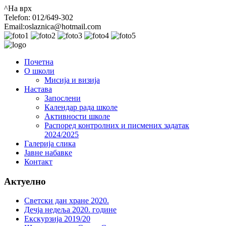
^На врх
Telefon: 012/649-302
Email:oslaznica@hotmail.com
Почетна
О школи
Мисија и визија
Настава
Запослени
Календар рада школе
Активности школе
Распоред контролних и писмених задатак
2024/2025
Галерија слика
Јавне набавке
Контакт
Актуелно
Светски дан хране 2020.
Дечја недеља 2020. године
Екскурзија 2019/20