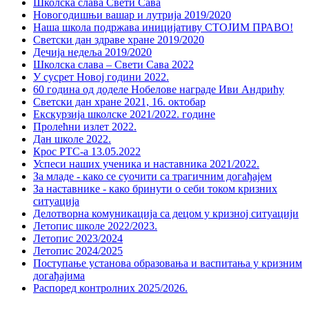
Школска слава Свети Сава
Новогодишњи вашар и лутрија 2019/2020
Наша школа подржава иницијативу СТОЈИМ ПРАВО!
Светски дан здраве хране 2019/2020
Дечија недеља 2019/2020
Школска слава – Свети Сава 2022
У сусрет Новој години 2022.
60 година од доделе Нобелове награде Иви Андрићу
Светски дан хране 2021, 16. октобар
Екскурзија школске 2021/2022. године
Пролећни излет 2022.
Дан школе 2022.
Крос РТС-а 13.05.2022
Успеси наших ученика и наставника 2021/2022.
За младе - како се суочити са трагичним догађајем
За наставнике - како бринути о себи током кризних
ситуација
Делотворна комуникација са децом у кризној ситуацији
Летопис школе 2022/2023.
Летопис 2023/2024
Летопис 2024/2025
Поступање установа образовања и васпитања у кризним
догађајима
Распоред контролних 2025/2026.