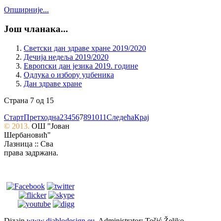
Опширније...
Још чланака...
Светски дан здраве хране 2019/2020
Дечија недеља 2019/2020
Европски дан језика 2019. године
Одлука о избору уџбеника
Дан здраве хране
Страна 7 од 15
Старт
Претходна
2
3
4
5
6
7
8
9
10
11
Следећа
Крај
© 2013.
ОШ "Јован
Шербановић"
Лазница :: Сва
права задржана.
Dizajn
www.diablodesign.eu
. Administrator: Tošić Željko