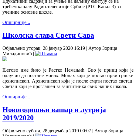
Едукативни садржаји за учење на даљину емитују се на
трећем каналу Радио-телевизије Србије (РТС Канал 3) за
ученике основне школе.
Опширније...
Школска слава Свети Сава
Објављено уторак, 28 јануар 2020 16:19
|
Аутор Зорица
Миладиновић
|
Његово име било је Растко Немањић. Био је принц који је
одлучио да постане монах. Монах који је постао први српски
архиепископ. Архиепископ који је после смрти постао светац.
Светац који је проглашен за заштитника свих наших школа.
Опширније...
Новогодишњи вашар и лутрија
2019/2020
Објављено субота, 28 децембар 2019 00:07
|
Аутор Зорица